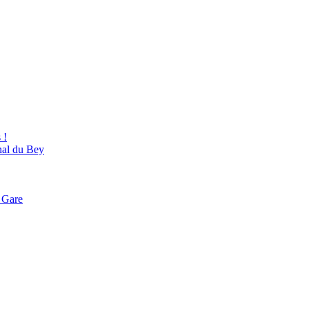
 !
nal du Bey
a Gare