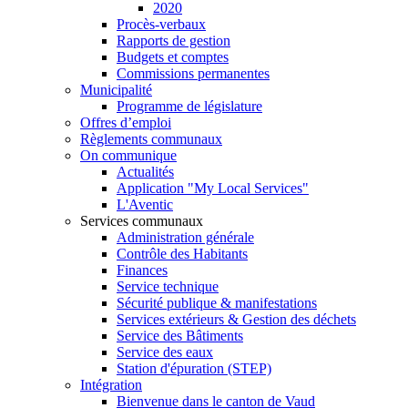
2020
Procès-verbaux
Rapports de gestion
Budgets et comptes
Commissions permanentes
Municipalité
Programme de législature
Offres d’emploi
Règlements communaux
On communique
Actualités
Application "My Local Services"
L'Aventic
Services communaux
Administration générale
Contrôle des Habitants
Finances
Service technique
Sécurité publique & manifestations
Services extérieurs & Gestion des déchets
Service des Bâtiments
Service des eaux
Station d'épuration (STEP)
Intégration
Bienvenue dans le canton de Vaud