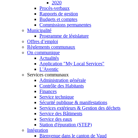
2020
Procès-verbaux
Rapports de gestion
Budgets et comptes
Commissions permanentes
Municipalité
Programme de législature
Offres d’emploi
Règlements communaux
On communique
Actualités
Application "My Local Services"
L'Aventic
Services communaux
Administration générale
Contrôle des Habitants
Finances
Service technique
Sécurité publique & manifestations
Services extérieurs & Gestion des déchets
Service des Bâtiments
Service des eaux
Station d'épuration (STEP)
Intégration
Bienvenue dans le canton de Vaud