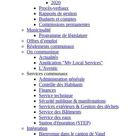
2020
Procès-verbaux
Rapports de gestion
Budgets et comptes
Commissions permanentes
Municipalité
Programme de législature
Offres d’emploi
Règlements communaux
On communique
Actualités
Application "My Local Services"
L'Aventic
Services communaux
Administration générale
Contrôle des Habitants
Finances
Service technique
Sécurité publique & manifestations
Services extérieurs & Gestion des déchets
Service des Bâtiments
Service des eaux
Station d'épuration (STEP)
Intégration
Bienvenue dans le canton de Vaud