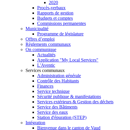
2020
Procès-verbaux
Rapports de gestion
Budgets et comptes
Commissions permanentes
Municipalité
Programme de législature
Offres d’emploi
Règlements communaux
On communique
Actualités
Application "My Local Services"
L'Aventic
Services communaux
Administration générale
Contrôle des Habitants
Finances
Service technique
Sécurité publique & manifestations
Services extérieurs & Gestion des déchets
Service des Bâtiments
Service des eaux
Station d'épuration (STEP)
Intégration
Bienvenue dans le canton de Vaud