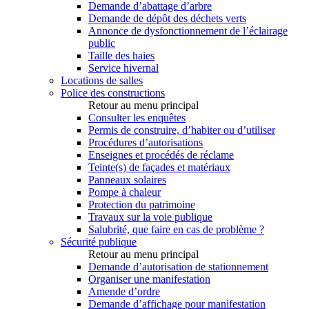
Demande d’abattage d’arbre
Demande de dépôt des déchets verts
Annonce de dysfonctionnement de l’éclairage
public
Taille des haies
Service hivernal
Locations de salles
Police des constructions
Retour au menu principal
Consulter les enquêtes
Permis de construire, d’habiter ou d’utiliser
Procédures d’autorisations
Enseignes et procédés de réclame
Teinte(s) de façades et matériaux
Panneaux solaires
Pompe à chaleur
Protection du patrimoine
Travaux sur la voie publique
Salubrité, que faire en cas de problème ?
Sécurité publique
Retour au menu principal
Demande d’autorisation de stationnement
Organiser une manifestation
Amende d’ordre
Demande d’affichage pour manifestation