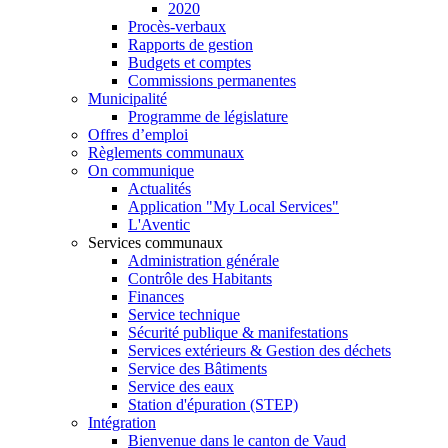
2020
Procès-verbaux
Rapports de gestion
Budgets et comptes
Commissions permanentes
Municipalité
Programme de législature
Offres d’emploi
Règlements communaux
On communique
Actualités
Application "My Local Services"
L'Aventic
Services communaux
Administration générale
Contrôle des Habitants
Finances
Service technique
Sécurité publique & manifestations
Services extérieurs & Gestion des déchets
Service des Bâtiments
Service des eaux
Station d'épuration (STEP)
Intégration
Bienvenue dans le canton de Vaud