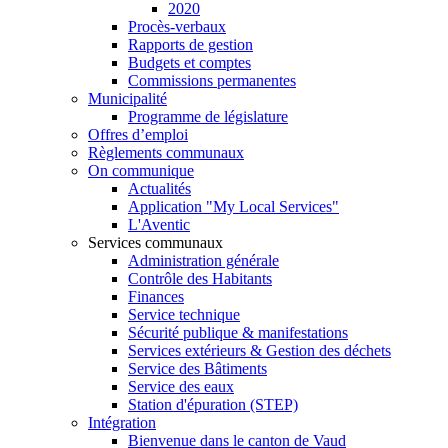
2020
Procès-verbaux
Rapports de gestion
Budgets et comptes
Commissions permanentes
Municipalité
Programme de législature
Offres d’emploi
Règlements communaux
On communique
Actualités
Application "My Local Services"
L'Aventic
Services communaux
Administration générale
Contrôle des Habitants
Finances
Service technique
Sécurité publique & manifestations
Services extérieurs & Gestion des déchets
Service des Bâtiments
Service des eaux
Station d'épuration (STEP)
Intégration
Bienvenue dans le canton de Vaud