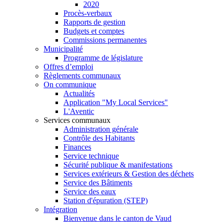
2020
Procès-verbaux
Rapports de gestion
Budgets et comptes
Commissions permanentes
Municipalité
Programme de législature
Offres d’emploi
Règlements communaux
On communique
Actualités
Application "My Local Services"
L'Aventic
Services communaux
Administration générale
Contrôle des Habitants
Finances
Service technique
Sécurité publique & manifestations
Services extérieurs & Gestion des déchets
Service des Bâtiments
Service des eaux
Station d'épuration (STEP)
Intégration
Bienvenue dans le canton de Vaud