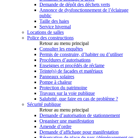
Demande de dépôt des déchets verts
Annonce de dysfonctionnement de l’éclairage
public
Taille des haies
Service hivernal
Locations de salles
Police des constructions
Retour au menu principal
Consulter les enquêtes
Permis de construire, d’habiter ou d’utiliser
Procédures d’autorisations
Enseignes et procédés de réclame
Teinte(s) de façades et matériaux
Panneaux solaires
Pompe à chaleur
Protection du patrimoine
Travaux sur la voie publique
Salubrité, que faire en cas de problème ?
Sécurité publique
Retour au menu principal
Demande d’autorisation de stationnement
Organiser une manifestation
Amende d’ordre
Demande d’affichage pour manifestation
Réservation de place de parc (déménagement ou