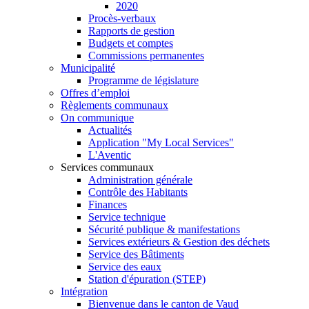
2020
Procès-verbaux
Rapports de gestion
Budgets et comptes
Commissions permanentes
Municipalité
Programme de législature
Offres d’emploi
Règlements communaux
On communique
Actualités
Application "My Local Services"
L'Aventic
Services communaux
Administration générale
Contrôle des Habitants
Finances
Service technique
Sécurité publique & manifestations
Services extérieurs & Gestion des déchets
Service des Bâtiments
Service des eaux
Station d'épuration (STEP)
Intégration
Bienvenue dans le canton de Vaud