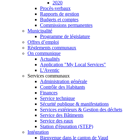
2020
Procès-verbaux
Rapports de gestion
Budgets et comptes
Commissions permanentes
Municipalité
Programme de législature
Offres d’emploi
Règlements communaux
On communique
Actualités
Application "My Local Services"
L'Aventic
Services communaux
Administration générale
Contrôle des Habitants
Finances
Service technique
Sécurité publique & manifestations
Services extérieurs & Gestion des déchets
Service des Bâtiments
Service des eaux
Station d'épuration (STEP)
Intégration
Bienvenue dans le canton de Vaud