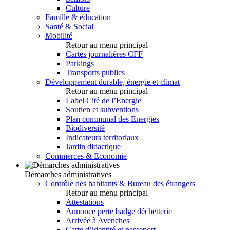
Culture
Famille & éducation
Santé & Social
Mobilité
Retour au menu principal
Cartes journalières CFF
Parkings
Transports publics
Développement durable, énergie et climat
Retour au menu principal
Label Cité de l’Energie
Soutien et subventions
Plan communal des Energies
Biodiversité
Indicateurs territoriaux
Jardin didactique
Commerces & Economie
Démarches administratives
Contrôle des habitants & Bureau des étrangers
Retour au menu principal
Attestations
Annonce perte badge déchetterie
Arrivée à Avenches
Carte d’identité et passeport