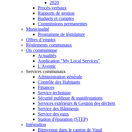
2020
Procès-verbaux
Rapports de gestion
Budgets et comptes
Commissions permanentes
Municipalité
Programme de législature
Offres d’emploi
Règlements communaux
On communique
Actualités
Application "My Local Services"
L'Aventic
Services communaux
Administration générale
Contrôle des Habitants
Finances
Service technique
Sécurité publique & manifestations
Services extérieurs & Gestion des déchets
Service des Bâtiments
Service des eaux
Station d'épuration (STEP)
Intégration
Bienvenue dans le canton de Vaud