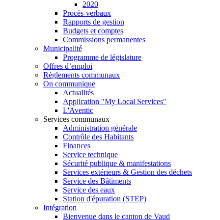
2020
Procès-verbaux
Rapports de gestion
Budgets et comptes
Commissions permanentes
Municipalité
Programme de législature
Offres d’emploi
Règlements communaux
On communique
Actualités
Application "My Local Services"
L'Aventic
Services communaux
Administration générale
Contrôle des Habitants
Finances
Service technique
Sécurité publique & manifestations
Services extérieurs & Gestion des déchets
Service des Bâtiments
Service des eaux
Station d'épuration (STEP)
Intégration
Bienvenue dans le canton de Vaud