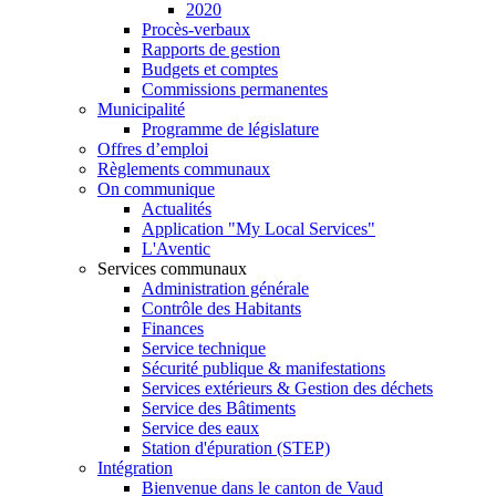
2020
Procès-verbaux
Rapports de gestion
Budgets et comptes
Commissions permanentes
Municipalité
Programme de législature
Offres d’emploi
Règlements communaux
On communique
Actualités
Application "My Local Services"
L'Aventic
Services communaux
Administration générale
Contrôle des Habitants
Finances
Service technique
Sécurité publique & manifestations
Services extérieurs & Gestion des déchets
Service des Bâtiments
Service des eaux
Station d'épuration (STEP)
Intégration
Bienvenue dans le canton de Vaud