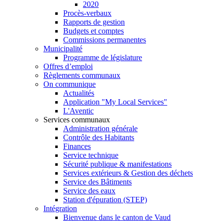
2020
Procès-verbaux
Rapports de gestion
Budgets et comptes
Commissions permanentes
Municipalité
Programme de législature
Offres d’emploi
Règlements communaux
On communique
Actualités
Application "My Local Services"
L'Aventic
Services communaux
Administration générale
Contrôle des Habitants
Finances
Service technique
Sécurité publique & manifestations
Services extérieurs & Gestion des déchets
Service des Bâtiments
Service des eaux
Station d'épuration (STEP)
Intégration
Bienvenue dans le canton de Vaud