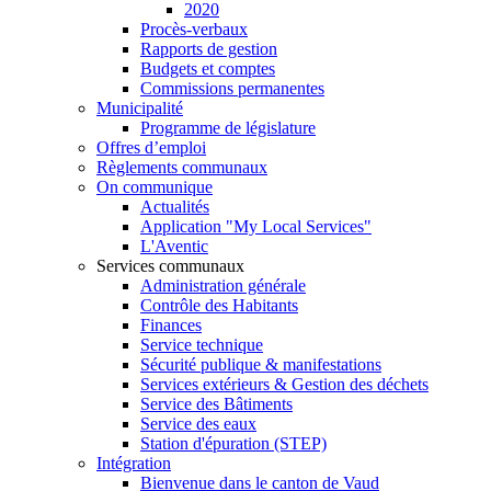
2020
Procès-verbaux
Rapports de gestion
Budgets et comptes
Commissions permanentes
Municipalité
Programme de législature
Offres d’emploi
Règlements communaux
On communique
Actualités
Application "My Local Services"
L'Aventic
Services communaux
Administration générale
Contrôle des Habitants
Finances
Service technique
Sécurité publique & manifestations
Services extérieurs & Gestion des déchets
Service des Bâtiments
Service des eaux
Station d'épuration (STEP)
Intégration
Bienvenue dans le canton de Vaud