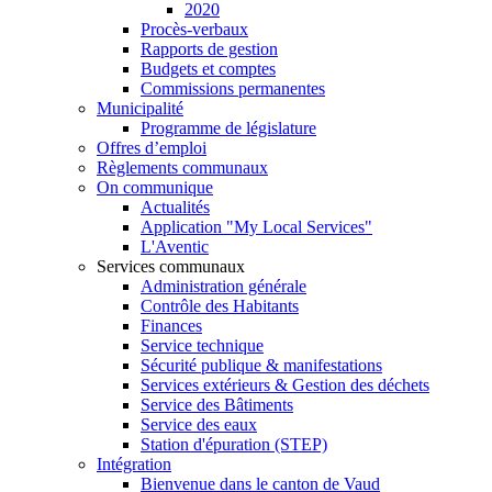
2020
Procès-verbaux
Rapports de gestion
Budgets et comptes
Commissions permanentes
Municipalité
Programme de législature
Offres d’emploi
Règlements communaux
On communique
Actualités
Application "My Local Services"
L'Aventic
Services communaux
Administration générale
Contrôle des Habitants
Finances
Service technique
Sécurité publique & manifestations
Services extérieurs & Gestion des déchets
Service des Bâtiments
Service des eaux
Station d'épuration (STEP)
Intégration
Bienvenue dans le canton de Vaud