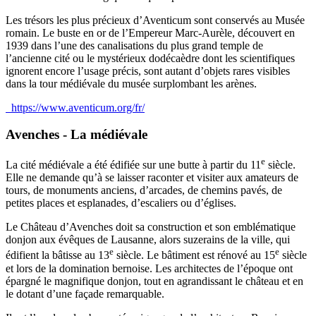
Les trésors les plus précieux d’Aventicum sont conservés au Musée
romain. Le buste en or de l’Empereur Marc-Aurèle, découvert en
1939 dans l’une des canalisations du plus grand temple de
l’ancienne cité ou le mystérieux dodécaèdre dont les scientifiques
ignorent encore l’usage précis, sont autant d’objets rares visibles
dans la tour médiévale du musée surplombant les arènes.
https://www.aventicum.org/fr/
Avenches - La médiévale
e
La cité médiévale a été édifiée sur une butte à partir du 11
siècle.
Elle ne demande qu’à se laisser raconter et visiter aux amateurs de
tours, de monuments anciens, d’arcades, de chemins pavés, de
petites places et esplanades, d’escaliers ou d’églises.
Le Château d’Avenches doit sa construction et son emblématique
donjon aux évêques de Lausanne, alors suzerains de la ville, qui
e
e
édifient la bâtisse au 13
siècle. Le bâtiment est rénové au 15
siècle
et lors de la domination bernoise. Les architectes de l’époque ont
épargné le magnifique donjon, tout en agrandissant le château et en
le dotant d’une façade remarquable.