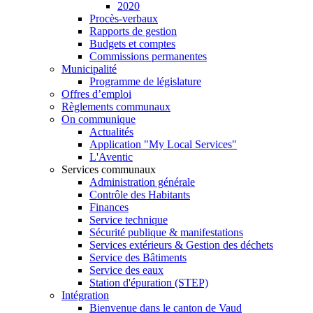
2020
Procès-verbaux
Rapports de gestion
Budgets et comptes
Commissions permanentes
Municipalité
Programme de législature
Offres d’emploi
Règlements communaux
On communique
Actualités
Application "My Local Services"
L'Aventic
Services communaux
Administration générale
Contrôle des Habitants
Finances
Service technique
Sécurité publique & manifestations
Services extérieurs & Gestion des déchets
Service des Bâtiments
Service des eaux
Station d'épuration (STEP)
Intégration
Bienvenue dans le canton de Vaud