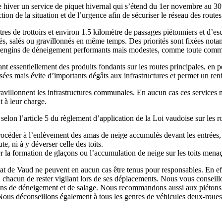
ver un service de piquet hivernal qui s’étend du 1er novembre au 30 mar
ion de la situation et de l’urgence afin de sécuriser le réseau des routes 
e trottoirs et environ 1.5 kilomètre de passages piétonniers et d’escal
igés, salés ou gravillonnés en même temps. Des priorités sont fixées nota
 des engins de déneigement performants mais modestes, comme toute comm
ant essentiellement des produits fondants sur les routes principales, en p
sées mais évite d’importants dégâts aux infrastructures et permet un re
avillonnent les infrastructures communales. En aucun cas ces services ne
t à leur charge.
selon l’article 5 du règlement d’application de la Loi vaudoise sur les r
océder à l’enlèvement des amas de neige accumulés devant les entrées, 
te, ni à y déverser celle des toits.
r la formation de glaçons ou l’accumulation de neige sur les toits menaçan
t de Vaud ne peuvent en aucun cas être tenus pour responsables. En effe
 chacun de rester vigilant lors de ses déplacements. Nous vous conseil
gins de déneigement et de salage. Nous recommandons aussi aux piétons
ous déconseillons également à tous les genres de véhicules deux-roues 