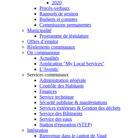
2020
Procès-verbaux
Rapports de gestion
Budgets et comptes
Commissions permanentes
Municipalité
Programme de législature
Offres d’emploi
Règlements communaux
On communique
Actualités
Application "My Local Services"
L'Aventic
Services communaux
Administration générale
Contrôle des Habitants
Finances
Service technique
Sécurité publique & manifestations
Services extérieurs & Gestion des déchets
Service des Bâtiments
Service des eaux
Station d'épuration (STEP)
Intégration
Bienvenue dans le canton de Vaud