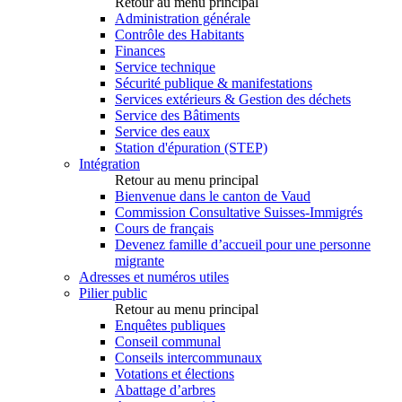
Retour au menu principal
Administration générale
Contrôle des Habitants
Finances
Service technique
Sécurité publique & manifestations
Services extérieurs & Gestion des déchets
Service des Bâtiments
Service des eaux
Station d'épuration (STEP)
Intégration
Retour au menu principal
Bienvenue dans le canton de Vaud
Commission Consultative Suisses-Immigrés
Cours de français
Devenez famille d’accueil pour une personne
migrante
Adresses et numéros utiles
Pilier public
Retour au menu principal
Enquêtes publiques
Conseil communal
Conseils intercommunaux
Votations et élections
Abattage d’arbres