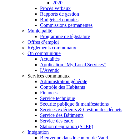
2020
Procès-verbaux
Rapports de gestion
Budgets et comptes
Commissions permanentes
Municipalité
Programme de législature
Offres d’emploi
Règlements communaux
On communique
Actualités
Application "My Local Services"
L'Aventic
Services communaux
Administration générale
Contrôle des Habitants
Finances
Service technique
Sécurité publique & manifestations
Services extérieurs & Gestion des déchets
Service des Bâtiments
Service des eaux
Station d'épuration (STEP)
Intégration
Bienvenue dans le canton de Vaud