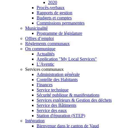
2020
Procès-verbaux
Rapports de gestion
Budgets et comptes
Commissions permanentes
Municipalité
Programme de législature
Offres d’emploi
Règlements communaux
On communique
Actualités
Application "My Local Services"
L'Aventic
Services communaux
Administration générale
Contrôle des Habitants
Finances
Service technique
Sécurité publique & manifestations
Services extérieurs & Gestion des déchets
Service des Bâtiments
Service des eaux
Station d'épuration (STEP)
Intégration
Bienvenue dans le canton de Vaud