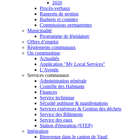
2020
Procès-verbaux
Rapports de gestion
Budgets et comptes
Commissions permanentes
Municipalité
Programme de législature
Offres d’emploi
Règlements communaux
On communique
Actualités
Application "My Local Services"
L'Aventic
Services communaux
Administration générale
Contrôle des Habitants
Finances
Service technique
Sécurité publique & manifestations
Services extérieurs & Gestion des déchets
Service des Bâtiments
Service des eaux
Station d'épuration (STEP)
Intégration
Bienvenue dans le canton de Vaud