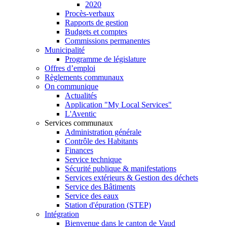
2020
Procès-verbaux
Rapports de gestion
Budgets et comptes
Commissions permanentes
Municipalité
Programme de législature
Offres d’emploi
Règlements communaux
On communique
Actualités
Application "My Local Services"
L'Aventic
Services communaux
Administration générale
Contrôle des Habitants
Finances
Service technique
Sécurité publique & manifestations
Services extérieurs & Gestion des déchets
Service des Bâtiments
Service des eaux
Station d'épuration (STEP)
Intégration
Bienvenue dans le canton de Vaud