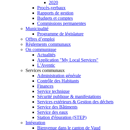
2020
Procès-verbaux
Rapports de gestion
Budgets et comptes
Commissions permanentes
Municipalité
Programme de législature
Offres d’emploi
Règlements communaux
On communique
Actualités
Application "My Local Services"
L'Aventic
Services communaux
Administration générale
Contrôle des Habitants
Finances
Service technique
Sécurité publique & manifestations
Services extérieurs & Gestion des déchets
Service des Bâtiments
Service des eaux
Station d'épuration (STEP)
Intégration
Bienvenue dans le canton de Vaud