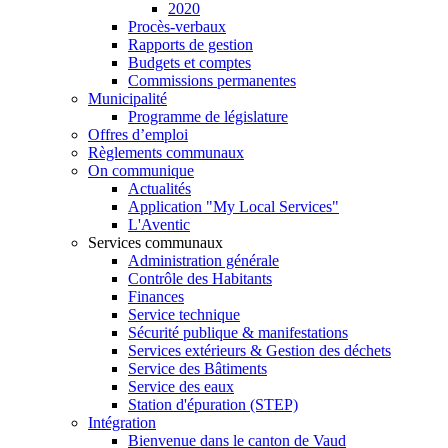
2020
Procès-verbaux
Rapports de gestion
Budgets et comptes
Commissions permanentes
Municipalité
Programme de législature
Offres d’emploi
Règlements communaux
On communique
Actualités
Application "My Local Services"
L'Aventic
Services communaux
Administration générale
Contrôle des Habitants
Finances
Service technique
Sécurité publique & manifestations
Services extérieurs & Gestion des déchets
Service des Bâtiments
Service des eaux
Station d'épuration (STEP)
Intégration
Bienvenue dans le canton de Vaud