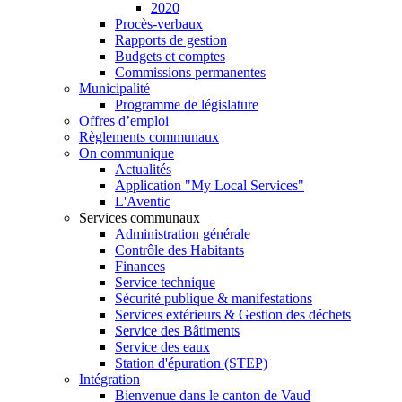
2020
Procès-verbaux
Rapports de gestion
Budgets et comptes
Commissions permanentes
Municipalité
Programme de législature
Offres d’emploi
Règlements communaux
On communique
Actualités
Application "My Local Services"
L'Aventic
Services communaux
Administration générale
Contrôle des Habitants
Finances
Service technique
Sécurité publique & manifestations
Services extérieurs & Gestion des déchets
Service des Bâtiments
Service des eaux
Station d'épuration (STEP)
Intégration
Bienvenue dans le canton de Vaud