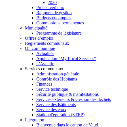
2020
Procès-verbaux
Rapports de gestion
Budgets et comptes
Commissions permanentes
Municipalité
Programme de législature
Offres d’emploi
Règlements communaux
On communique
Actualités
Application "My Local Services"
L'Aventic
Services communaux
Administration générale
Contrôle des Habitants
Finances
Service technique
Sécurité publique & manifestations
Services extérieurs & Gestion des déchets
Service des Bâtiments
Service des eaux
Station d'épuration (STEP)
Intégration
Bienvenue dans le canton de Vaud