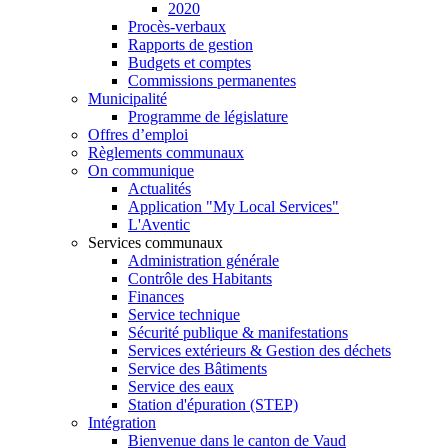
2020
Procès-verbaux
Rapports de gestion
Budgets et comptes
Commissions permanentes
Municipalité
Programme de législature
Offres d’emploi
Règlements communaux
On communique
Actualités
Application "My Local Services"
L'Aventic
Services communaux
Administration générale
Contrôle des Habitants
Finances
Service technique
Sécurité publique & manifestations
Services extérieurs & Gestion des déchets
Service des Bâtiments
Service des eaux
Station d'épuration (STEP)
Intégration
Bienvenue dans le canton de Vaud