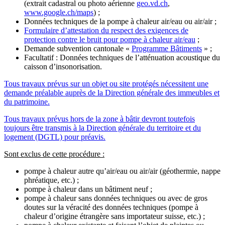
(extrait cadastral ou photo aérienne
geo.vd.ch
,
www.google.ch/maps
) ;
Données techniques de la pompe à chaleur air/eau ou air/air ;
Formulaire d’attestation du respect des exigences de
protection contre le bruit pour pompe à chaleur air/eau
;
Demande subvention cantonale «
Programme Bâtiments
» ;
Facultatif : Données techniques de l’atténuation acoustique du
caisson d’insonorisation.
Tous travaux prévus sur un objet ou site protégés nécessitent une
demande préalable auprès de la Direction générale des immeubles et
du patrimoine.
Tous travaux prévus hors de la zone à bâtir devront toutefois
toujours être transmis à la Direction générale du territoire et du
logement (DGTL) pour préavis.
Sont exclus de cette procédure :
pompe à chaleur autre qu’air/eau ou air/air (géothermie, nappe
phréatique, etc.) ;
pompe à chaleur dans un bâtiment neuf ;
pompe à chaleur sans données techniques ou avec de gros
doutes sur la véracité des données techniques (pompe à
chaleur d’origine étrangère sans importateur suisse, etc.) ;