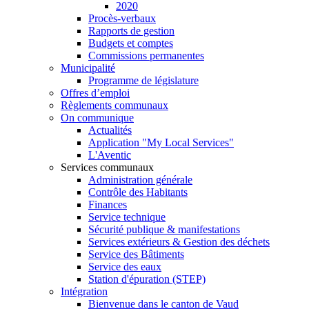
2020
Procès-verbaux
Rapports de gestion
Budgets et comptes
Commissions permanentes
Municipalité
Programme de législature
Offres d’emploi
Règlements communaux
On communique
Actualités
Application "My Local Services"
L'Aventic
Services communaux
Administration générale
Contrôle des Habitants
Finances
Service technique
Sécurité publique & manifestations
Services extérieurs & Gestion des déchets
Service des Bâtiments
Service des eaux
Station d'épuration (STEP)
Intégration
Bienvenue dans le canton de Vaud