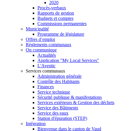
2020
Procès-verbaux
Rapports de gestion
Budgets et comptes
Commissions permanentes
Municipalité
Programme de législature
Offres d’emploi
Règlements communaux
On communique
Actualités
Application "My Local Services"
L'Aventic
Services communaux
Administration générale
Contrôle des Habitants
Finances
Service technique
Sécurité publique & manifestations
Services extérieurs & Gestion des déchets
Service des Bâtiments
Service des eaux
Station d'épuration (STEP)
Intégration
Bienvenue dans le canton de Vaud