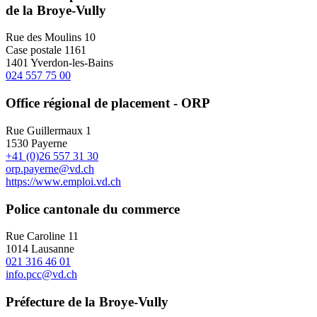
de la Broye-Vully
Rue des Moulins 10
Case postale 1161
1401 Yverdon-les-Bains
024 557 75 00
Office régional de placement - ORP
Rue Guillermaux 1
1530 Payerne
+41 (0)26 557 31 30
orp.payerne@vd.ch
https://www.emploi.vd.ch
Police cantonale du commerce
Rue Caroline 11
1014 Lausanne
021 316 46 01
info.pcc@vd.ch
Préfecture de la Broye-Vully