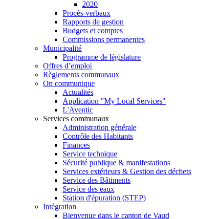
2020
Procès-verbaux
Rapports de gestion
Budgets et comptes
Commissions permanentes
Municipalité
Programme de législature
Offres d’emploi
Règlements communaux
On communique
Actualités
Application "My Local Services"
L'Aventic
Services communaux
Administration générale
Contrôle des Habitants
Finances
Service technique
Sécurité publique & manifestations
Services extérieurs & Gestion des déchets
Service des Bâtiments
Service des eaux
Station d'épuration (STEP)
Intégration
Bienvenue dans le canton de Vaud