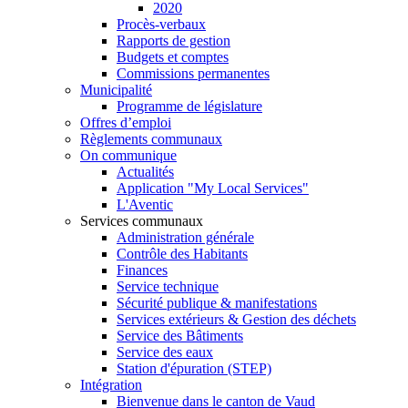
2020
Procès-verbaux
Rapports de gestion
Budgets et comptes
Commissions permanentes
Municipalité
Programme de législature
Offres d’emploi
Règlements communaux
On communique
Actualités
Application "My Local Services"
L'Aventic
Services communaux
Administration générale
Contrôle des Habitants
Finances
Service technique
Sécurité publique & manifestations
Services extérieurs & Gestion des déchets
Service des Bâtiments
Service des eaux
Station d'épuration (STEP)
Intégration
Bienvenue dans le canton de Vaud