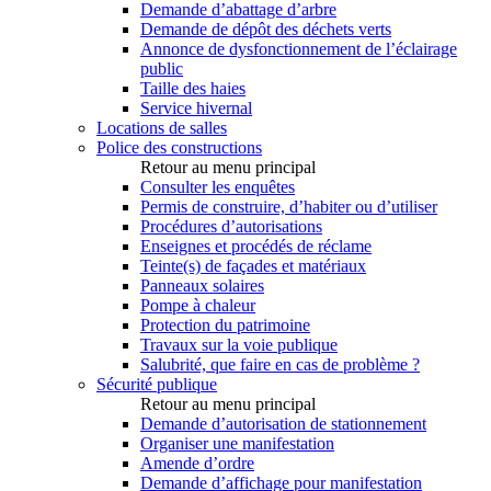
Demande d’abattage d’arbre
Demande de dépôt des déchets verts
Annonce de dysfonctionnement de l’éclairage
public
Taille des haies
Service hivernal
Locations de salles
Police des constructions
Retour au menu principal
Consulter les enquêtes
Permis de construire, d’habiter ou d’utiliser
Procédures d’autorisations
Enseignes et procédés de réclame
Teinte(s) de façades et matériaux
Panneaux solaires
Pompe à chaleur
Protection du patrimoine
Travaux sur la voie publique
Salubrité, que faire en cas de problème ?
Sécurité publique
Retour au menu principal
Demande d’autorisation de stationnement
Organiser une manifestation
Amende d’ordre
Demande d’affichage pour manifestation