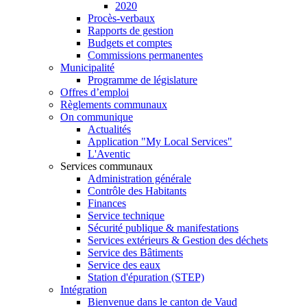
2020
Procès-verbaux
Rapports de gestion
Budgets et comptes
Commissions permanentes
Municipalité
Programme de législature
Offres d’emploi
Règlements communaux
On communique
Actualités
Application "My Local Services"
L'Aventic
Services communaux
Administration générale
Contrôle des Habitants
Finances
Service technique
Sécurité publique & manifestations
Services extérieurs & Gestion des déchets
Service des Bâtiments
Service des eaux
Station d'épuration (STEP)
Intégration
Bienvenue dans le canton de Vaud