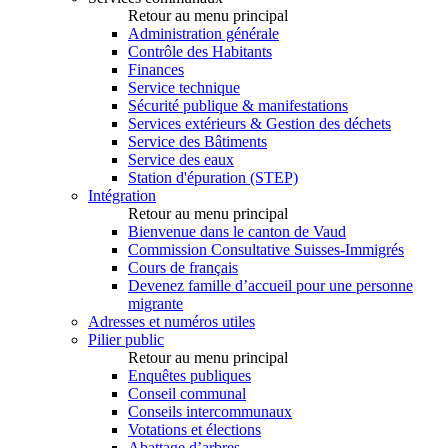
Retour au menu principal
Administration générale
Contrôle des Habitants
Finances
Service technique
Sécurité publique & manifestations
Services extérieurs & Gestion des déchets
Service des Bâtiments
Service des eaux
Station d'épuration (STEP)
Intégration
Retour au menu principal
Bienvenue dans le canton de Vaud
Commission Consultative Suisses-Immigrés
Cours de français
Devenez famille d’accueil pour une personne
migrante
Adresses et numéros utiles
Pilier public
Retour au menu principal
Enquêtes publiques
Conseil communal
Conseils intercommunaux
Votations et élections
Abattage d’arbres