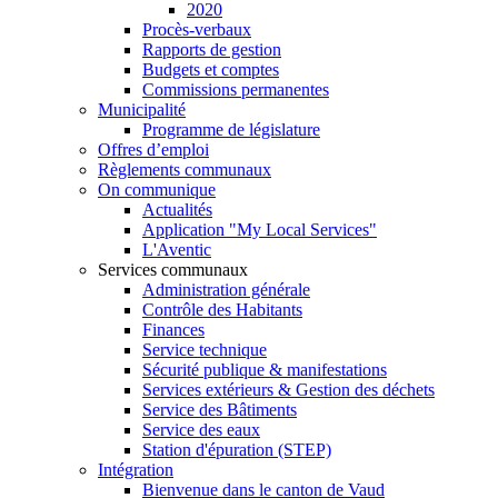
2020
Procès-verbaux
Rapports de gestion
Budgets et comptes
Commissions permanentes
Municipalité
Programme de législature
Offres d’emploi
Règlements communaux
On communique
Actualités
Application "My Local Services"
L'Aventic
Services communaux
Administration générale
Contrôle des Habitants
Finances
Service technique
Sécurité publique & manifestations
Services extérieurs & Gestion des déchets
Service des Bâtiments
Service des eaux
Station d'épuration (STEP)
Intégration
Bienvenue dans le canton de Vaud