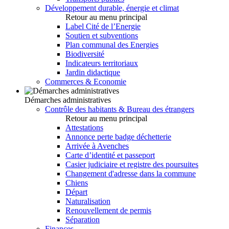
Développement durable, énergie et climat
Retour au menu principal
Label Cité de l’Energie
Soutien et subventions
Plan communal des Energies
Biodiversité
Indicateurs territoriaux
Jardin didactique
Commerces & Economie
Démarches administratives
Contrôle des habitants & Bureau des étrangers
Retour au menu principal
Attestations
Annonce perte badge déchetterie
Arrivée à Avenches
Carte d’identité et passeport
Casier judiciaire et registre des poursuites
Changement d'adresse dans la commune
Chiens
Départ
Naturalisation
Renouvellement de permis
Séparation
Finances