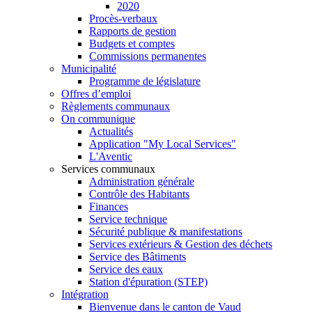
2020
Procès-verbaux
Rapports de gestion
Budgets et comptes
Commissions permanentes
Municipalité
Programme de législature
Offres d’emploi
Règlements communaux
On communique
Actualités
Application "My Local Services"
L'Aventic
Services communaux
Administration générale
Contrôle des Habitants
Finances
Service technique
Sécurité publique & manifestations
Services extérieurs & Gestion des déchets
Service des Bâtiments
Service des eaux
Station d'épuration (STEP)
Intégration
Bienvenue dans le canton de Vaud