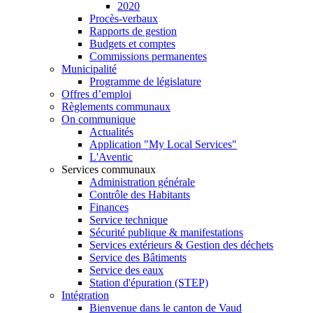
2020
Procès-verbaux
Rapports de gestion
Budgets et comptes
Commissions permanentes
Municipalité
Programme de législature
Offres d’emploi
Règlements communaux
On communique
Actualités
Application "My Local Services"
L'Aventic
Services communaux
Administration générale
Contrôle des Habitants
Finances
Service technique
Sécurité publique & manifestations
Services extérieurs & Gestion des déchets
Service des Bâtiments
Service des eaux
Station d'épuration (STEP)
Intégration
Bienvenue dans le canton de Vaud